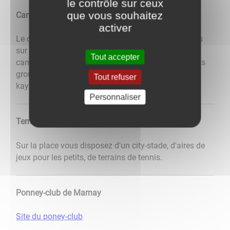
le contrôle sur ceux
que vous souhaitez
Canoé
activer
Le club de canoë de Louhans organise des ballades
sur la Saône tous les mardi d'été (inscriptions au
Tout accepter
camping) et des sorties sur demandes pour de petits
groupes à organiser directement avec le club (
Tout refuser
kayak.louhans@gmail.com ou 06 86 69 24 04)
Personnaliser
Terrain sportifs et jeux
Sur la place vous disposez d'un city-stade, d'aires de
jeux pour les petits, de terrains de tennis.
Ponney-club de Marnay
Site du poney-club