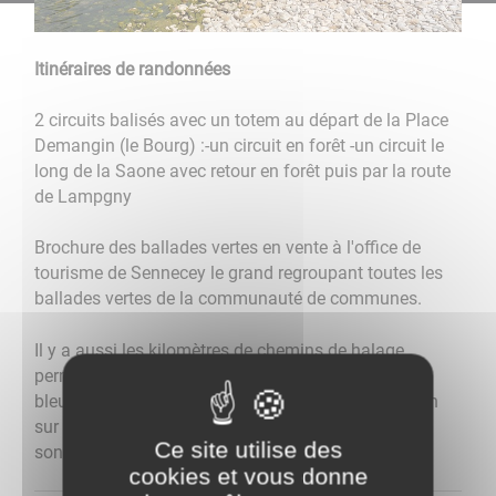
Itinéraires de randonnées
2 circuits balisés avec un totem au départ de la Place
Demangin (le Bourg) :-un circuit en forêt -un circuit le
long de la Saone avec retour en forêt puis par la route
de Lampgny
Brochure des ballades vertes en vente à l'office de
tourisme de Sennecey le grand regroupant toutes les
ballades vertes de la communauté de communes.
Il y a aussi les kilomètres de chemins de halage
permettant de rallier vers le sud Tournus et la voie
bleue ensuite, jusqu'à Mâcon ou vers le nord Chalon
sur Saône à pied ou en VTT quand les chemins ne
Ce site utilise des
sont pas trop humides.
cookies et vous donne