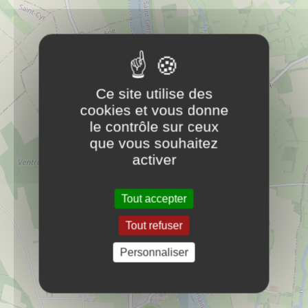
Petit patrimoine
Camping ***** de l'épervière
PLUS D'INFOS
Ce site utilise des
Hébergements
cookies et vous donne
le contrôle sur ceux
Gîte communal
que vous souhaitez
PLUS D'INFOS
activer
Hébergements
Tout accepter
Gîte de l'escale
PLUS D'INFOS
Tout refuser
Hébergements
Personnaliser
Gite de Mortagne
PLUS D'INFOS
Hébergements