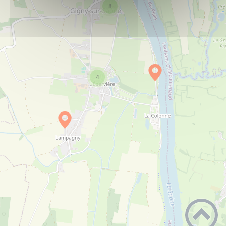
8
Gîte Etape couleur Bourgogne
PLUS D'INFOS
Hébergements
Gite l'hirondelle
PLUS D'INFOS
4
Hébergements
La bascule
PLUS D'INFOS
Petit patrimoine
La chapelle du bourg
PLUS D'INFOS
Petit patrimoine
La croix de champagne
PLUS D'INFOS