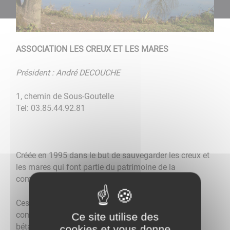
ASSOCIATION LES CREUX ET LES MARES
Président : André DECOUCHE
1, chemin de Sous-Goutelle
Tel: 03.85.44.92.81
Créée en 1995 dans le but de sauvegarder les creux et
les mares qui font partie du patrimoine de la
commune.
Ces pièces d'eau étaient autrefois louées à la
commune par les particuliers pour l'abreuvage du
Ce site utilise des
bétail et pour la pêche.
cookies et vous donne