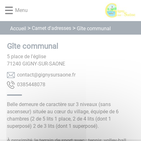
Lien
Lien
Lien
Lien
Panneau de gestion des cookies
Menu
d'accès
d'accès
d'accès
d'accès
rapide
rapide
rapide
rapide
au
au
à
au
Carnet d'adresses
Accueil
Gîte communal
menu
contenu
la
pied
principal
recherche
de
Gîte communal
page
5 place de l'église
71240
GIGNY-SUR-SAONE
rf.enoasrusyngig@tcatnoc
8708445830
Belle demeure de caractère sur 3 niveaux (sans
ascenseur) située au cœur du village, équipée de 6
chambres (2 de 5 lits 1 place, 2 de 4 lits (dont 1
superposé) 2 de 3 lits (dont 1 superposé).
À proximité, le terrain de sport avec : tennis, volley-ball,