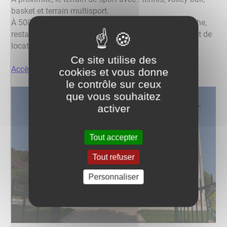
basket et terrain multisport.
À 500m, la Saône et ses possibilités de balades, pêche,
restaurant/bar location de canoë/paddle en saison et de
location de bateau (à la semaine).
Ce site utilise des
Accès au site Gîte.fr
cookies et vous donne
le contrôle sur ceux
que vous souhaitez
activer
Tout accepter
Tout refuser
Personnaliser