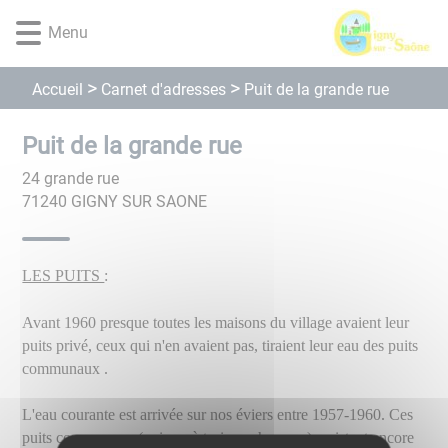
Lien
Lien
Lien
Lien
Panneau de gestion des cookies
Menu
d'accès
d'accès
d'accès
d'accès
rapide
rapide
rapide
rapide
au
au
à
au
Carnet d'adresses
Accueil
Puit de la grande rue
menu
contenu
la
pied
principal
recherche
de
Puit de la grande rue
page
24 grande rue
71240
GIGNY SUR SAONE
LES PUITS
:
Avant 1960 presque toutes les maisons du village avaient leur
puits privé, ceux qui n'en avaient pas, tiraient leur eau des puits
communaux .
L'eau courante est arrivée sur nos éviers entre 1957-1960. Ces
puits communaux (voir un à trois par hameau), existent encore